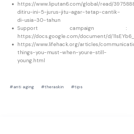
https://www.liputan6.com/global/read/397588
ditiru-ini-5-jurus-jitu-agar-tetap-cantik-
di-usia-30-tahun
Support campaign :
https://docs.google.com/document/d/11sEYb
https://www.lifehack.org/articles/communicat
things-you-must-when-youre-still-
young.html
#
anti aging
#
theraskin
#
tips