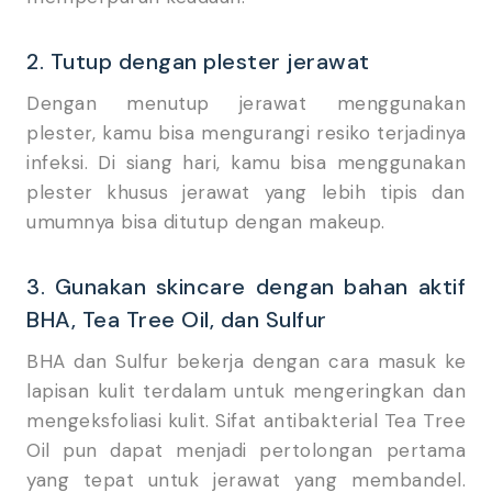
2. Tutup dengan plester jerawat
Dengan menutup jerawat menggunakan
plester, kamu bisa mengurangi resiko terjadinya
infeksi. Di siang hari, kamu bisa menggunakan
plester khusus jerawat yang lebih tipis dan
umumnya bisa ditutup dengan makeup.
3. Gunakan skincare dengan bahan aktif
BHA, Tea Tree Oil, dan Sulfur
BHA dan Sulfur bekerja dengan cara masuk ke
lapisan kulit terdalam untuk mengeringkan dan
mengeksfoliasi kulit. Sifat antibakterial Tea Tree
Oil pun dapat menjadi pertolongan pertama
yang tepat untuk jerawat yang membandel.