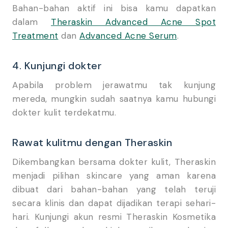
Bahan-bahan aktif ini bisa kamu dapatkan
dalam
Theraskin Advanced Acne Spot
Treatment
dan
Advanced Acne Serum
.
4. Kunjungi dokter
Apabila problem jerawatmu tak kunjung
mereda, mungkin sudah saatnya kamu hubungi
dokter kulit terdekatmu.
Rawat kulitmu dengan Theraskin
Dikembangkan bersama dokter kulit, Theraskin
menjadi pilihan skincare yang aman karena
dibuat dari bahan-bahan yang telah teruji
secara klinis dan dapat dijadikan terapi sehari-
hari. Kunjungi akun resmi Theraskin Kosmetika