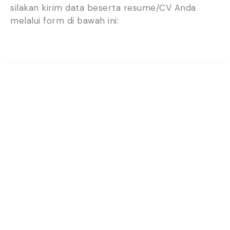
silakan kirim data beserta resume/CV Anda
melalui form di bawah ini:
Pabrik skincare dan kosmetik terpercaya yang
berstandar BPOM dan bersertifikasi halal.
Menu
Home
Private labeling