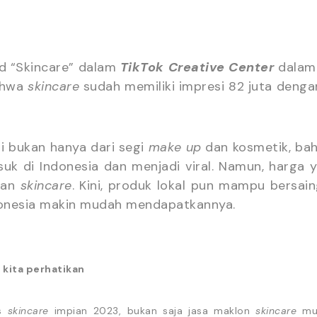
d “Skincare” dalam
TikTok Creative Center
dalam 
ahwa
skincare
sudah memiliki impresi 82 juta deng
di bukan hanya dari segi
make up
dan kosmetik, ba
uk di Indonesia dan menjadi viral. Namun, harg
kan
skincare
. Kini, produk lokal pun mampu bersain
donesia makin mudah mendapatkannya.
u kita perhatikan
is
skincare
impian 2023, bukan saja jasa maklon
skincare
mur