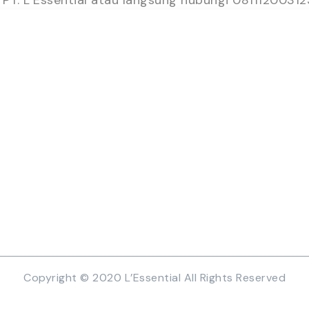
Menu
Hubungi kami
Home
PT L'Essential
Sektor XI Blok
Private labeling
Selatan, Bante
Contract manufacturing
Karir
+62 21 758 81
Pharmacovigilance
online@l-essent
Copyright © 2020 L’Essential All Rights Reserved