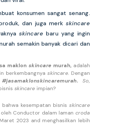
mbuat konsumen sangat senang.
s produk, dan juga merk
skincare
nyaknya
skincare
baru yang ingin
urah semakin banyak dicari dan
sa maklon
skincare
murah,
adalah
akin berkembangnya
skincare
. Dengan
i
#jasamaklonskincaremurah
.
So,
isnis
skincare
impian?
da bahwa kesempatan bisnis
skincare
an oleh Conductor dalam laman
croda
an Maret 2023 and menghasilkan lebih