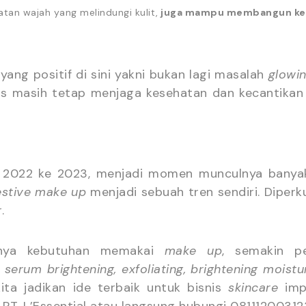
n wajah yang melindungi kulit,
juga mampu membangun keca
ang positif di sini yakni bukan lagi masalah
glowi
us masih tetap menjaga kesehatan dan kecantikan 
022 ke 2023, menjadi momen munculnya banya
estive make up
menjadi sebuah tren sendiri. Diper
.
ginya kebutuhan memakai
make up
, semakin p
 serum brightening, exfoliating, brightening moistur
ita jadikan ide terbaik untuk bisnis
skincare
impi
PT. L’Essential atau langsung hubungi 08111200312