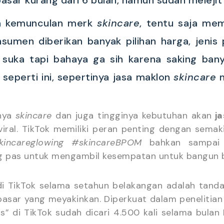
nya kemunculan merk
skincare
, tentu saja me
sumen diberikan banyak pilihan harga, jeni
 suka tapi bahaya ga sih karena saking ba
seperti ini, sepertinya jasa maklon
skincare
m
knya
skincare
dan juga tingginya kebutuhan akan
ja
 viral. TikTok memiliki peran penting dengan sem
incareglowing
#skincareBPOM
bahkan sampa
ng pas untuk mengambil kesempatan untuk bangun b
di TikTok selama setahun belakangan adalah tan
 pasar yang meyakinkan. Diperkuat dalam peneliti
nds” di TikTok sudah dicari 4.500 kali selama bul