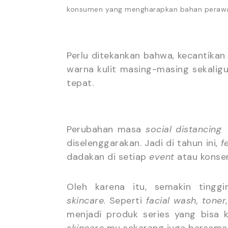
konsumen yang mengharapkan bahan perawata
Perlu ditekankan bahwa, kecantikan y
warna kulit masing-masing sekalig
tepat.
Perubahan masa
social distancing
2
diselenggarakan. Jadi di tahun ini,
f
dadakan di setiap
event
atau konser
Oleh karena itu, semakin ting
skincare
. Seperti
facial wash, toner,
menjadi produk series yang bisa k
skincare
mu sekarang juga bersama 