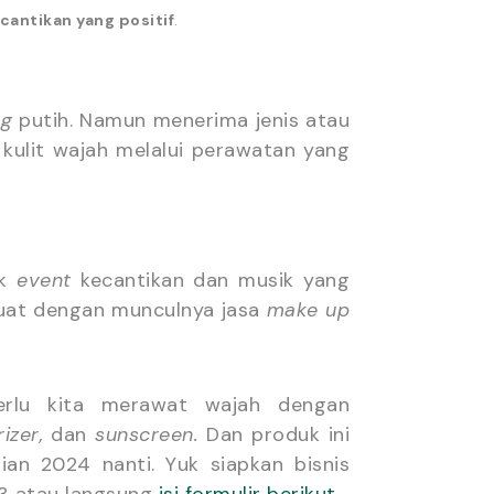
ntikan yang positif
.
ng
putih. Namun menerima jenis atau
kulit wajah melalui perawatan yang
k
event
kecantikan dan musik yang
kuat dengan munculnya jasa
make up
erlu kita merawat wajah dengan
izer,
dan
sunscreen.
Dan produk ini
an 2024 nanti. Yuk siapkan bisnis
3 atau langsung
isi formulir berikut.